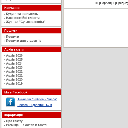
<< [Первая]
< [Предыд
Навчання
Куди піти навчатись
Наші постійні клієнти
Журнал "Сучасна освiта"
Послуги
Послуги
Послуги для студентів
Архів газети
Архів 2026
Архів 2025
Архів 2024
Архів 2023
Архів 2022
Архів 2021
Архів 2020
Архів 2019
Ми в Facebook
Тижневик "Работа и Учеба"
Робота. Підробіток. Київ
Інформація
Про газету
Разміщення об"яв в газеті