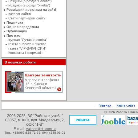
Розцінки (в розділ "Работа")
Розцінки (в розділ "Учеба")
Розміщення реклами на сайті
Каталог сайтів
Стати партнером сайту
Подписка
On-line передплата
Публикации
Про нас
журнал "Сучасна освiта"
газета "Работа и Учеба"
газета "VIP-ВАКАНСИИ"
Контактна інформація
В пошуках роботи
Главная
Карта сайта
© 2026 Работа в Киеве
2006-2025 ВД “Работа и учеба”
03057, м. Київ, вул. Молдавська, 2,
офіс "1-В"
E-mail:
vakans@riu.com.ua
Тел.: +38(067)328-71-55,
(044) 238-06-01