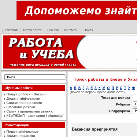
Главная
Карта сайта
Ссылки
Контакты
Поиск
Поиск работы в Киеве и Укр
А
Б
В
Г
Д
Е
З
К
М
О
П
Р
С
Т
У
Ф
Шукачам роботи
(поиск по первой букве должностей)
Пошук роботи - Вакансії
Текст для поиска
Додати міні-резюме
Составление резюме
Рубрика
Шаблони резюме
Подрубрика
Сайти з працевлаштуванню
КЗоТ/КЗпП - запитання і відповіді
Роботодавцям
Вакансия предприятия
Пошук міні-резюме
Додати вакансію