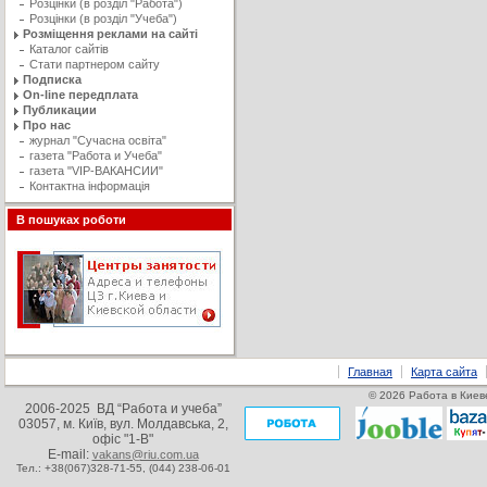
Розцінки (в розділ "Работа")
Розцінки (в розділ "Учеба")
Розміщення реклами на сайті
Каталог сайтів
Стати партнером сайту
Подписка
On-line передплата
Публикации
Про нас
журнал "Сучасна освiта"
газета "Работа и Учеба"
газета "VIP-ВАКАНСИИ"
Контактна інформація
В пошуках роботи
Главная
Карта сайта
© 2026 Работа в Киеве
2006-2025 ВД “Работа и учеба”
03057, м. Київ, вул. Молдавська, 2,
офіс "1-В"
E-mail:
vakans@riu.com.ua
Тел.: +38(067)328-71-55,
(044) 238-06-01