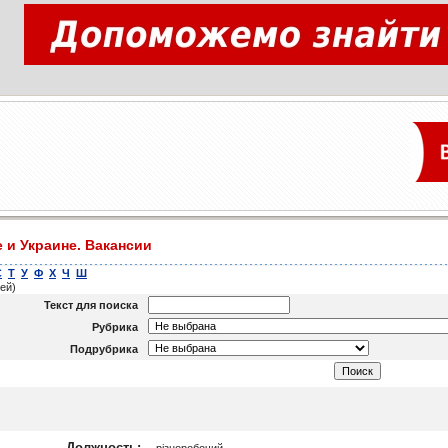
 и Украине. Вакансии
С
Т
У
Ф
Х
Ч
Ш
ей)
Текст для поиска
Рубрика
Подрубрика
Должность:
різноробочий