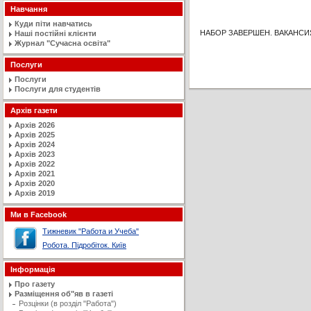
Навчання
Куди піти навчатись
НАБОР ЗАВЕРШЕН. ВАКАНСИЯ
Наші постійні клієнти
Журнал "Сучасна освiта"
Послуги
Послуги
Послуги для студентів
Архів газети
Архів 2026
Архів 2025
Архів 2024
Архів 2023
Архів 2022
Архів 2021
Архів 2020
Архів 2019
Ми в Facebook
Тижневик "Работа и Учеба"
Робота. Підробіток. Київ
Інформація
Про газету
Разміщення об"яв в газеті
Розцінки (в розділ "Работа")