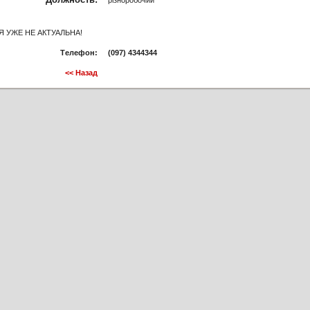
 УЖЕ НЕ АКТУАЛЬНА!
Tелефон:
(097)
4344344
<< Назад