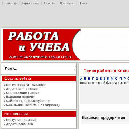
Главная
Карта сайта
Ссылки
Контакты
Поиск
Поиск работы в Киеве
А
Б
В
Г
Д
Е
З
К
М
О
П
Р
Шукачам роботи
(поиск по первой букве должност
Пошук роботи - Вакансії
Додати міні-резюме
Составление резюме
Шаблони резюме
Сайти з працевлаштуванню
КЗоТ/КЗпП - запитання і відповіді
Роботодавцям
Вакансия предприятия
Пошук міні-резюме
Додати вакансію