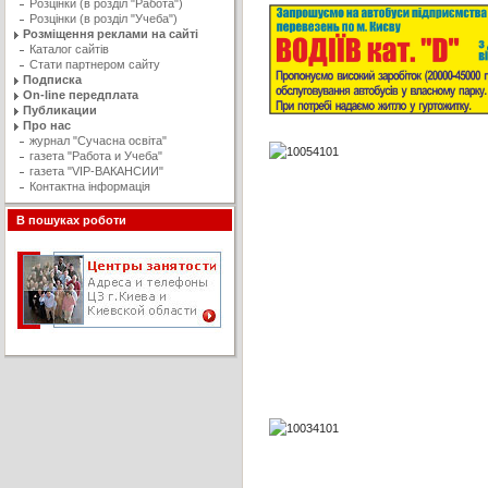
Розцінки (в розділ "Работа")
Розцінки (в розділ "Учеба")
Розміщення реклами на сайті
Каталог сайтів
Стати партнером сайту
Подписка
On-line передплата
Публикации
Про нас
журнал "Сучасна освiта"
газета "Работа и Учеба"
газета "VIP-ВАКАНСИИ"
Контактна інформація
В пошуках роботи