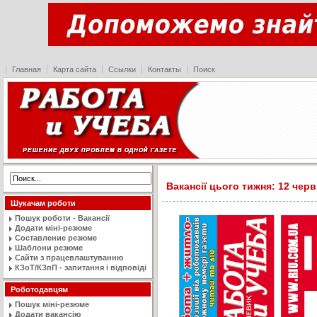
Главная
Карта сайта
Ссылки
Контакты
Поиск
Вакансії цього тижня: 12 черв
Шукачам роботи
Пошук роботи - Вакансії
Додати міні-резюме
Составление резюме
Шаблони резюме
Сайти з працевлаштуванню
КЗоТ/КЗпП - запитання і відповіді
Роботодавцям
Пошук міні-резюме
Додати вакансію