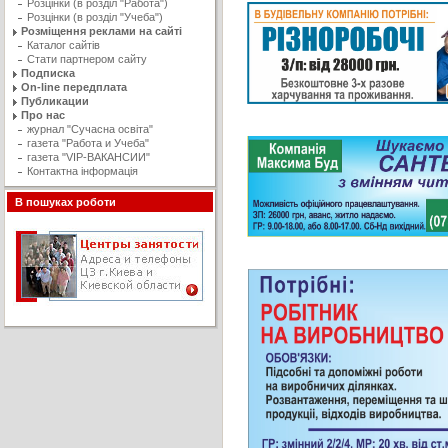
Розцінки (в розділ "Работа")
Розцінки (в розділ "Учеба")
Розміщення реклами на сайті
Каталог сайтів
Стати партнером сайту
Подписка
On-line передплата
Публикации
Про нас
журнал "Сучасна освiта"
газета "Работа и Учеба"
газета "VIP-ВАКАНСИИ"
Контактна інформація
В пошуках роботи