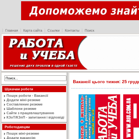
Главная
Карта сайта
Ссылки
Контакты
Поиск
Вакансії цього тижня: 25 груд
Шукачам роботи
Пошук роботи - Вакансії
Додати міні-резюме
Составление резюме
Шаблони резюме
Сайти з працевлаштуванню
КЗоТ/КЗпП - запитання і відповіді
Роботодавцям
Пошук міні-резюме
Додати вакансію