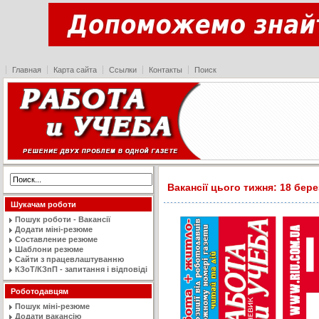
Главная
Карта сайта
Ссылки
Контакты
Поиск
Вакансії цього тижня: 18 бере
Шукачам роботи
Пошук роботи - Вакансії
Додати міні-резюме
Составление резюме
Шаблони резюме
Сайти з працевлаштуванню
КЗоТ/КЗпП - запитання і відповіді
Роботодавцям
Пошук міні-резюме
Додати вакансію