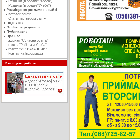
Розцінки (в розділ "Работа")
Розцінки (в розділ "Учеба")
Розміщення реклами на сайті
Каталог сайтів
Стати партнером сайту
Подписка
On-line передплата
Публикации
Про нас
журнал "Сучасна освiта"
газета "Работа и Учеба"
газета "VIP-ВАКАНСИИ"
Контактна інформація
В пошуках роботи