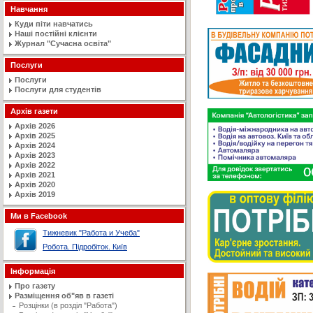
Навчання
Куди піти навчатись
Наші постійні клієнти
Журнал "Сучасна освiта"
Послуги
Послуги
Послуги для студентів
Архів газети
Архів 2026
Архів 2025
Архів 2024
Архів 2023
Архів 2022
Архів 2021
Архів 2020
Архів 2019
Ми в Facebook
Тижневик "Работа и Учеба"
Робота. Підробіток. Київ
Інформація
Про газету
Разміщення об"яв в газеті
Розцінки (в розділ "Работа")