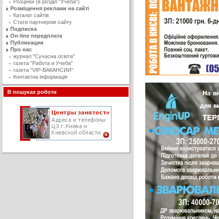
Розцінки (в розділ "Учеба")
Розміщення реклами на сайті
Каталог сайтів
Стати партнером сайту
Подписка
On-line передплата
Публикации
Про нас
журнал "Сучасна освiта"
газета "Работа и Учеба"
газета "VIP-ВАКАНСИИ"
Контактна інформація
В пошуках роботи