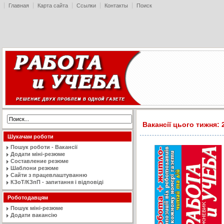
Главная
Карта сайта
Ссылки
Контакты
Поиск
Вакансії цього тижня: 2
Шукачам роботи
Пошук роботи - Вакансії
Додати міні-резюме
Составление резюме
Шаблони резюме
Сайти з працевлаштуванню
КЗоТ/КЗпП - запитання і відповіді
Роботодавцям
Пошук міні-резюме
Додати вакансію