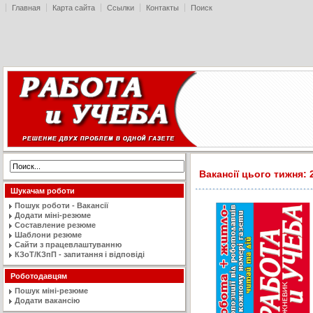
Главная
Карта сайта
Ссылки
Контакты
Поиск
Вакансії цього тижня: 
Шукачам роботи
Пошук роботи - Вакансії
Додати міні-резюме
Составление резюме
Шаблони резюме
Сайти з працевлаштуванню
КЗоТ/КЗпП - запитання і відповіді
Роботодавцям
Пошук міні-резюме
Додати вакансію