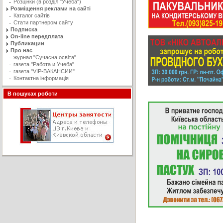
Розцінки (в розділ "Учеба")
Розміщення реклами на сайті
Каталог сайтів
Стати партнером сайту
Подписка
On-line передплата
Публикации
Про нас
журнал "Сучасна освiта"
газета "Работа и Учеба"
газета "VIP-ВАКАНСИИ"
Контактна інформація
В пошуках роботи