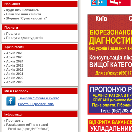
Навчання
Куди піти навчатись
Наші постійні клієнти
Журнал "Сучасна освiта"
Послуги
Послуги
Послуги для студентів
Архів газети
Архів 2026
Архів 2025
Архів 2024
Архів 2023
Архів 2022
Архів 2021
Архів 2020
Архів 2019
Ми в Facebook
Тижневик "Работа и Учеба"
Робота. Підробіток. Київ
Інформація
Про газету
Разміщення об"яв в газеті
Розцінки (в розділ "Работа")