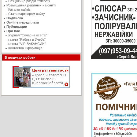
Розцінки (в розділ "Учеба")
Розміщення реклами на сайті
Каталог сайтів
Стати партнером сайту
Подписка
On-line передплата
Публикации
Про нас
журнал "Сучасна освiта"
газета "Работа и Учеба"
газета "VIP-ВАКАНСИИ"
Контактна інформація
В пошуках роботи