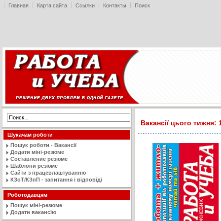
Главная
Карта сайта
Ссылки
Контакты
Поиск
Вакансії цього тижня: 
Шукачам роботи
Пошук роботи - Вакансії
Додати міні-резюме
Составление резюме
Шаблони резюме
Сайти з працевлаштуванню
КЗоТ/КЗпП - запитання і відповіді
Роботодавцям
Пошук міні-резюме
Додати вакансію