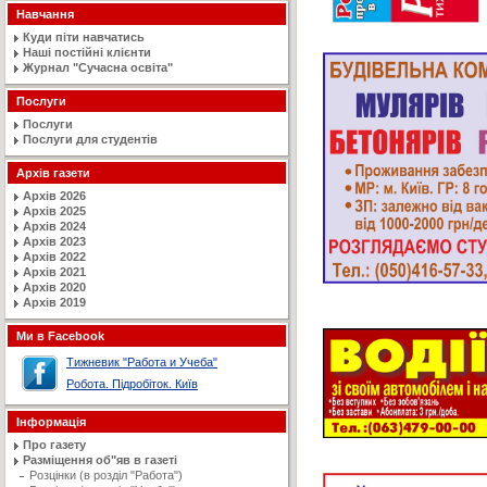
Навчання
Куди піти навчатись
Наші постійні клієнти
Журнал "Сучасна освiта"
Послуги
Послуги
Послуги для студентів
Архів газети
Архів 2026
Архів 2025
Архів 2024
Архів 2023
Архів 2022
Архів 2021
Архів 2020
Архів 2019
Ми в Facebook
Тижневик "Работа и Учеба"
Робота. Підробіток. Київ
Інформація
Про газету
Разміщення об"яв в газеті
Розцінки (в розділ "Работа")