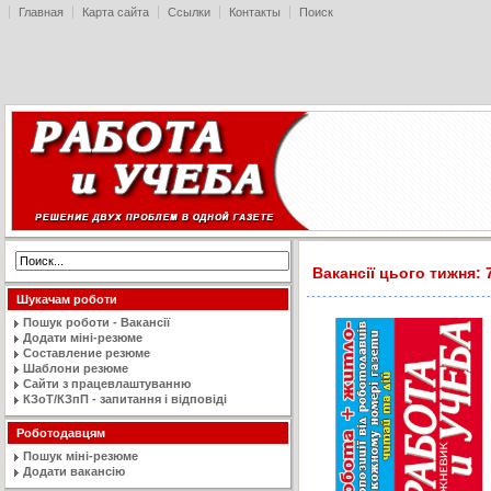
Главная
Карта сайта
Ссылки
Контакты
Поиск
Вакансії цього тижня: 7
Шукачам роботи
Пошук роботи - Вакансії
Додати міні-резюме
Составление резюме
Шаблони резюме
Сайти з працевлаштуванню
КЗоТ/КЗпП - запитання і відповіді
Роботодавцям
Пошук міні-резюме
Додати вакансію