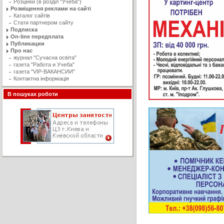
Розцінки (в розділ "Учеба")
Розміщення реклами на сайті
Каталог сайтів
Стати партнером сайту
Подписка
On-line передплата
Публикации
Про нас
журнал "Сучасна освiта"
газета "Работа и Учеба"
газета "VIP-ВАКАНСИИ"
Контактна інформація
В пошуках роботи