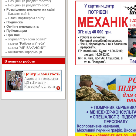
Розцінки (в розділ "Работа")
Розцінки (в розділ "Учеба")
Розміщення реклами на сайті
Каталог сайтів
Стати партнером сайту
Подписка
On-line передплата
Публикации
Про нас
журнал "Сучасна освiта"
газета "Работа и Учеба"
газета "VIP-ВАКАНСИИ"
Контактна інформація
В пошуках роботи