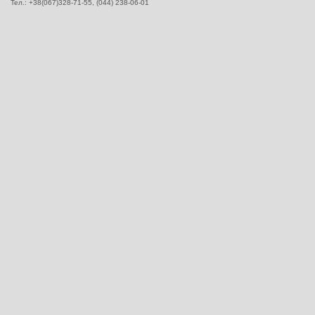
Тел.: +38(067)328-71-55,
(044) 238-06-01