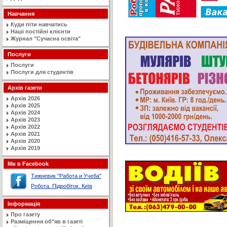
Навчання
Куди піти навчатись
Наші постійні клієнти
Журнал "Сучасна освiта"
Послуги
Послуги
Послуги для студентів
Архів газети
Архів 2026
Архів 2025
Архів 2024
Архів 2023
Архів 2022
Архів 2021
Архів 2020
Архів 2019
Ми в Facebook
Тижневик "Работа и Учеба"
Робота. Підробіток. Київ
Інформація
Про газету
Разміщення об"яв в газеті