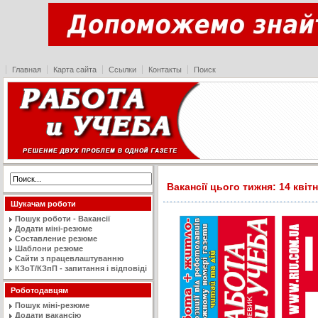
Главная
Карта сайта
Ссылки
Контакты
Поиск
Вакансії цього тижня: 14 квітн
Шукачам роботи
Пошук роботи - Вакансії
Додати міні-резюме
Составление резюме
Шаблони резюме
Сайти з працевлаштуванню
КЗоТ/КЗпП - запитання і відповіді
Роботодавцям
Пошук міні-резюме
Додати вакансію