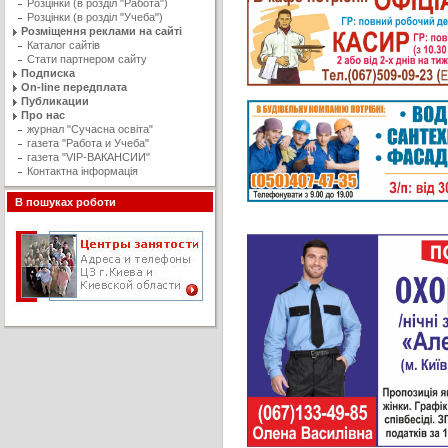
Розцінки (в розділ "Работа")
Розцінки (в розділ "Учеба")
Розміщення реклами на сайті
Каталог сайтів
Стати партнером сайту
Подписка
On-line передплата
Публикации
Про нас
журнал "Сучасна освiта"
газета "Работа и Учеба"
газета "VIP-ВАКАНСИИ"
Контактна інформація
В пошуках роботи