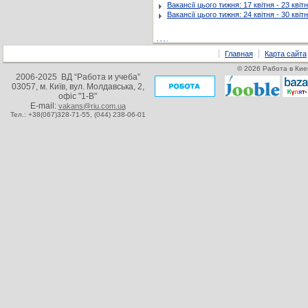
Вакансії цього тижня: 17 квітня - 23 квіт
Вакансії цього тижня: 24 квітня - 30 квіт
Главная
Карта сайта
© 2026 Работа в Кие
2006-2025 ВД “Работа и учеба”
03057, м. Київ, вул. Молдавська, 2,
офіс "1-В"
E-mail:
vakans@riu.com.ua
Тел.: +38(067)328-71-55,
(044) 238-06-01