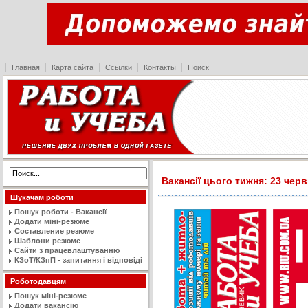
Главная
Карта сайта
Ссылки
Контакты
Поиск
Вакансії цього тижня: 23 черв
Шукачам роботи
Пошук роботи - Вакансії
Додати міні-резюме
Составление резюме
Шаблони резюме
Сайти з працевлаштуванню
КЗоТ/КЗпП - запитання і відповіді
Роботодавцям
Пошук міні-резюме
Додати вакансію