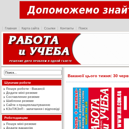
Главная
Карта сайта
Ссылки
Контакты
Поиск
Вакансії цього тижня: 30 черв
Шукачам роботи
Пошук роботи - Вакансії
Додати міні-резюме
Составление резюме
Шаблони резюме
Сайти з працевлаштуванню
КЗоТ/КЗпП - запитання і відповіді
Роботодавцям
Пошук міні-резюме
Додати вакансію