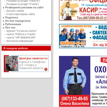
Розцінки (в розділ "Работа")
Розцінки (в розділ "Учеба")
Розміщення реклами на сайті
Каталог сайтів
Стати партнером сайту
Подписка
On-line передплата
Публикации
Про нас
журнал "Сучасна освiта"
газета "Работа и Учеба"
газета "VIP-ВАКАНСИИ"
Контактна інформація
В пошуках роботи