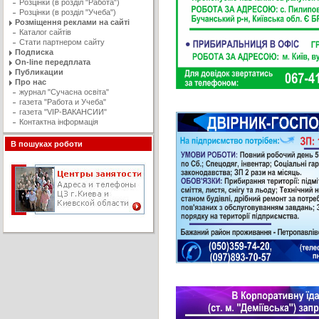
Розцінки (в розділ "Работа")
Розцінки (в розділ "Учеба")
Розміщення реклами на сайті
Каталог сайтів
Стати партнером сайту
Подписка
On-line передплата
Публикации
Про нас
журнал "Сучасна освiта"
газета "Работа и Учеба"
газета "VIP-ВАКАНСИИ"
Контактна інформація
В пошуках роботи