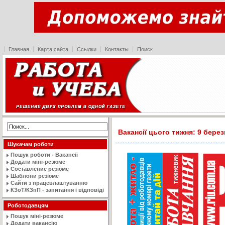
Главная
Карта сайта
Ссылки
Контакты
Поиск
Вакансії цього тижня: 9 берез
Шукачам роботи
Пошук роботи - Вакансії
Додати міні-резюме
Составление резюме
Шаблони резюме
Сайти з працевлаштуванню
КЗоТ/КЗпП - запитання і відповіді
Роботодавцям
Пошук міні-резюме
Додати вакансію