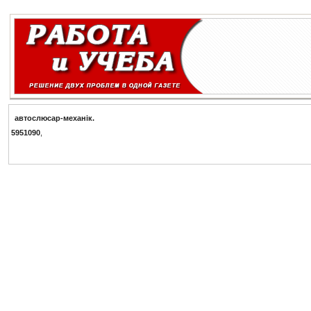
а
в
т
о
с
л
ю
с
а
р
-
м
е
х
а
н
i
к
.
5951090
,