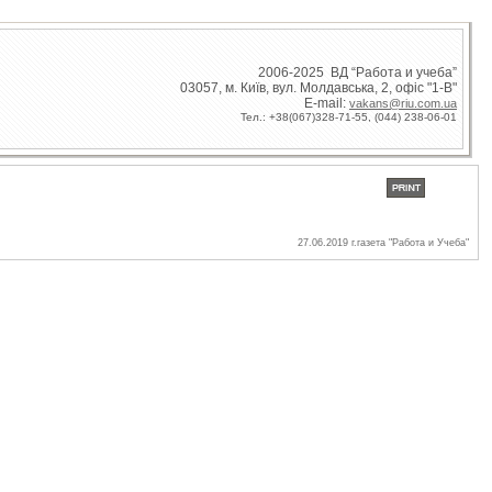
2006-2025 ВД “Работа и учеба”
03057, м. Київ, вул. Молдавська, 2, офіс "1-В"
E-mail:
vakans@riu.com.ua
Тел.: +38(067)328-71-55,
(044) 238-06-01
27.06.2019 г.газета "Работа и Учеба"