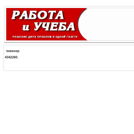
i
н
ж
е
н
е
р
4342260
,