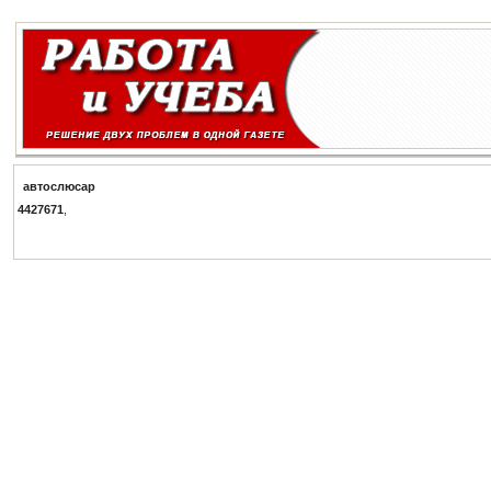
а
в
т
о
с
л
ю
с
а
р
4427671
,