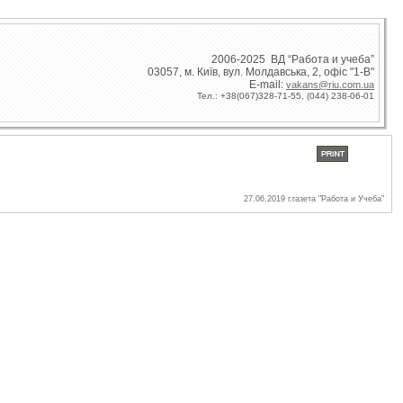
2006-2025 ВД “Работа и учеба”
03057, м. Київ, вул. Молдавська, 2, офіс "1-В"
E-mail:
vakans@riu.com.ua
Тел.: +38(067)328-71-55,
(044) 238-06-01
27.06.2019 г.газета "Работа и Учеба"