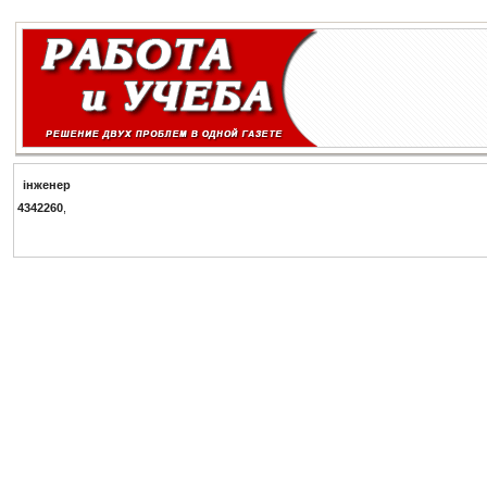
i
н
ж
е
н
е
р
4342260
,