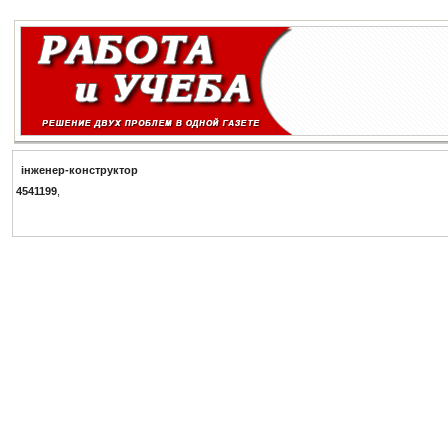
i
н
ж
е
н
е
р
-
к
о
н
с
т
р
у
к
т
о
р
4541199
,