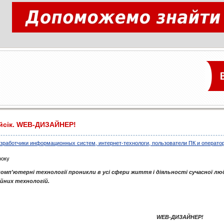
йсік. WEB-ДИЗАЙНЕР!
зработчики информационных систем, интернет-технологи, пользователи ПК и операто
року
комп'ютерні технології проникли в усі сфери життя і діяльності сучасної люд
ійних технологій.
WEB-ДИЗАЙНЕР!