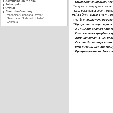
Advertising on the site
-
Після закінчення курсу і
Subscription
Завдяки всьому цьому, з нашо
Статьи
За 12 років нашої роботи ми н
About the Company
Magazine "Suchasna Osvita"
РАЙФАЙЗЕН БАНК АВАЛЬ, К
Newspaper "Rabota i Ucheba"
Постійно
аналізуючи вимоги
Contacts
* Професійний користувач ПК 
* 3-х вимірна графіка і про
* Комп'ютерна графіка і верс
* Адміністрування - MS Wind
* Основи бухгалтерського 
* Web-дизайн, Web-програму
* Програмування на Java та 