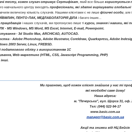
 здачі тесту, кожен слухач отримує Сертифікат
, який все більше
користується 
го навчального центру виходять
професіонали, які здатні вирішувати глобальні
авчили величезну кількість слухачів. Нашими клієнтами є не лише
фізичні особи
, але 
ИЇВМЛИН, ПЕНТО-ПАК, МЕДЛАБОЛАТОРІЯ ДІЛА
і багато інших...
 працедавців
і наших слухачів, ми пропонуємо лише ті
курси, знання і навики, які 
- MS Windows, MS Word, MS Excel, Internet, E-mail, Powerpoint.
ектування - 3d Studio Max, ARCHICAD, AUTOCAD.
тка - Adobe Photoshop, Adobe Illustrator, Coreldraw, Quarkxpress, Adobe Indesi
ows 2003 Server, Linux, FREBSD.
і податкового обліку з використанням 1С
вання, Web-маркетинг (HTML, CSS, Javascript Programming, PHP)
інші.
Ми прагнемо, щоб кожен клієнт знайшов у нас ті профе
які необхідні саме йому!
Наша адреса:
м. "Печерська", вул. Щорса 31, оф. 
Тел: (044) 522-94-17
www.basic.com.ua
manager@basic.com.ua
Акції та знижки від НЦ Бейсік