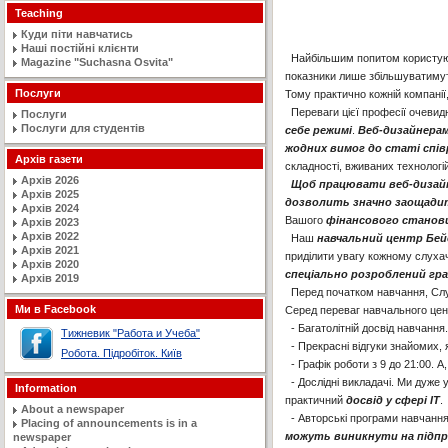
Teaching
Куди піти навчатись
Наші постійні клієнти
Найбільшим попитом користую
Magazine "Suchasna Osvita"
показники лише збільшуватимут
Послуги
Тому практично кожній компанії
Переваги цієї професії очевид
Послуги
Послуги для студентів
себе режимі
.
Веб-дизайнера
жодних вимог до статі спі
Архів газети
складності, вживаних технологій
Архів 2026
Щоб працювати веб-дизайне
Архів 2025
дозволить значно заощади
Архів 2024
Вашого
фінансового станов
Архів 2023
Архів 2022
Наш
навчальний центр Бей
Архів 2021
приділити увагу кожному слуха
Архів 2020
спеціально розроблений гра
Архів 2019
Перед початком навчання, Слу
Ми в Facebook
Серед переваг навчального цент
- Багатолітній досвід навчання.
Тижневик "Работа и Учеба"
- Прекрасні відгуки знайомих, 
Робота. Підробіток. Київ
- Графік роботи з 9 до 21:00. 
- Дослідні викладачі. Ми дуже
Information
практичний
досвід у сфері IT
.
About a newspaper
- Авторські програми навчання,
Placing of announcements is in a
м
ожуть виникнути на підп
newspaper