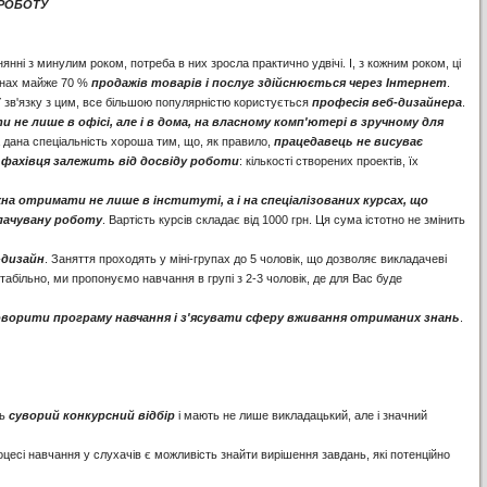
РОБОТУ
внянні з минулим роком, потреба в них зросла практично удвічі. І, з кожним роком, ці
аїнах майже 70 %
продажів товарів і послуг здійснюється через Інтернет
.
У зв'язку з цим, все більшою популярністю користується
професія веб-дизайнера
.
 не лише в офісі, але і в дома, на власному комп'ютері в зручному для
а дана спеціальність хороша тим, що, як правило,
працедавець
не висуває
 фахівця залежить від досвіду роботи
: кількості створених проектів, їх
на отримати не лише в інституті, а і на спеціалізованих курсах, що
лачувану роботу
. Вартість курсів складає від 1000 грн. Ця сума істотно не змінить
-дизайн
. Заняття проходять у міні-групах до 5 чоловік, що дозволяє викладачеві
табільно, ми пропонуємо навчання в групі з 2-3 чоловік, де для Вас буде
оворити програму навчання і з'ясувати сферу вживання отриманих знань
.
ь
суворий конкурсний відбір
і мають не лише викладацький, але і значний
оцесі навчання у слухачів є можливість знайти вирішення завдань, які потенційно