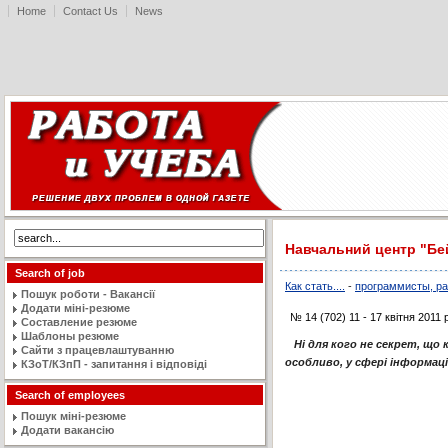
Home
Contact Us
News
Навчальний центр "Бе
Search of job
Как стать....
-
программисты, ра
Пошук роботи - Вакансії
Додати міні-резюме
№ 14 (702) 11 - 17 квітня 2011 
Составление резюме
Шаблоны резюме
Ні для кого не секрет, що 
Сайти з працевлаштуванню
особливо, у сфері інформац
КЗоТ/КЗпП - запитання і відповіді
Search of employees
Пошук міні-резюме
Додати вакансію