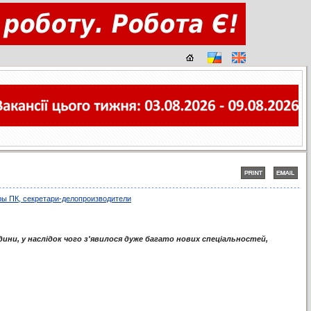
ры ПК, секретари-делопроизводители
ини, у наслідок чого з'явилося дуже багато нових спеціальностей,