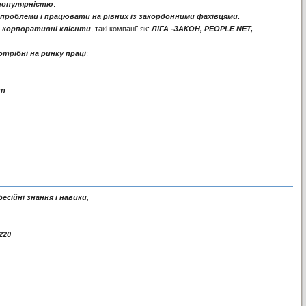
популярністю
.
 проблеми і працювати на рівних із закордонними фахівцями
.
і
корпоративні клієнти
, такі компанії як:
ЛІГА -ЗАКОН, PEOPLE NET,
потрібні на ринку праці
:
gn
сійні знання і навики,
220