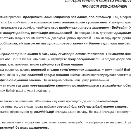
ЩЕ ОДИН СПОСІБ ОТРИМАТИ ХОРОШУ 
ПРОФЕСІЯ WEB-ДИЗАЙНЕР!
ться професії:
програміст, адміністратор баз даних, веб-дизайнер
. Так, в порі
ься. Це пов'язано з
усесвітньою комп'ютеризацією суспільства
. У західних кр
, незалежно від розміру, необхідне своє
представництво в Інтернет
-
Веб-сайт
. 
ні:
творча робота, реалізація можливостей
. Ця спеціальність дозволяє
працювати
ми
стають люди з різним життєвим досвідом і різних професій. З точки зору претендент
вробітника
;
вік також не має принципового значення
.
Рівень зарплати такого
.
ром потрібно знати HTML, CSS, Javascript, Adobe Photoshop
. Такі
знання мож
ти час
. За 2-3 місяці навчання Ви отримуєте
нову спеціальність
, а згодом добре
оп
ища
, але, можливо, зможе
змінити все Ваше життя
.
сік
пропонує досить
широкий спектр комп'ютерних напрямів
, у тому числі й
Веб
чеві. Якщо ж у вас
складний графік роботи
і немає можливості відвідувати заняття с
фік відвідування занять
. Ця методика робить наш центр
унікальним
.
хач може відвідати
презентаційне заняття, познайомиться з викладачем, обг
ру Бейсік наші слухачі виділяють:
які закінчили навчання. 70% наших слухачів приходять до нас
з рекомендацій
.
А, це означає, що слухач може вибрати
зручний для себе час відвідування занять
.
 уважно відносимося до
кваліфікації
викладацького складу. Всі наші викладачі проходят
 націлені навчити слухача практичній, самостійній роботі у вибраному їм напрямі. В пр
риємстві, де вони працюють
.