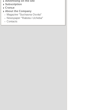
Advertising on the site
Subscription
Статьи
About the Company
Magazine "Suchasna Osvita"
Newspaper "Rabota i Ucheba"
Contacts