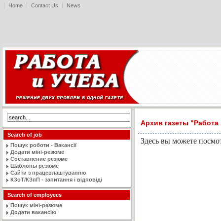
Home
Contact Us
News
Архив газеты "Работа 
Search of job
Здесь вы можете посмот
Пошук роботи - Вакансії
Додати міні-резюме
Составление резюме
Шаблоны резюме
Сайти з працевлаштуванню
КЗоТ/КЗпП - запитання і відповіді
Search of employees
Пошук міні-резюме
Додати вакансію