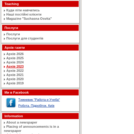
Teaching
Куди піти навчатись
Наші постійні клієнти
Magazine "Suchasna Osvita"
Послуги
Послуги
Послуги для студентів
Архів газети
Архів 2026
Архів 2025
Архів 2024
Архів 2023
Архів 2022
Архів 2021
Архів 2020
Архів 2019
Ми в Facebook
Тижневик "Работа и Учеба"
Робота. Підробіток. Київ
Information
About a newspaper
Placing of announcements is in a
newspaper