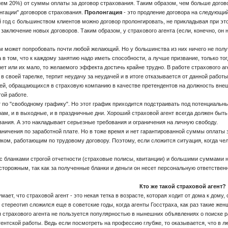
ем 20%) от суммы оплаты за договор страхования. Таким образом, чем больше догов
нгации" договоров страхования.
Пролонгация
- это продление договора на следующий
 год с большинством клиентов можно договор пролонгировать, не прикладывая при эт
заключение новых договоров. Таким образом, у страхового агента (если, конечно, он н
 может попробовать почти любой желающий. Но у большинства из них ничего не получит
 в том, что к каждому занятию надо иметь способности, а лучше призвание, только тог
ет или их мало, то желаемого эффекта достичь крайне трудно. В работе страхового аг
в своей тарелке, терпит неудачу за неудачей и в итоге отказывается от данной работы
й, обращающихся в страховую компанию в качестве претендентов на должность внешт
ой работе.
по "свободному графику". Но этот график приходится подстраивать под потенциальных 
ам, и в выходные, и в праздничные дни. Хороший страховой агент всегда должен быть 
вания. А это накладывает серьезные требования и ограничения на личную свободу.
аничения по заработной плате. Но в тоже время и нет гарантированной суммы оплаты за 
ом, работающим по трудовому договору. Поэтому, если сложится ситуация, когда челове
с бланками строгой отчетности (страховые полисы, квитанции) и большими суммами н
торожным, так как за полученные бланки и деньги он несет персональную ответственн
Кто же такой страховой агент?
, что страховой агент - это некая тетка в возрасте, которая ходит от дома к дому, 
т стереотип сложился еще в советские годы, когда агенты Госстраха, как раз такие же
трахового агента не пользуется популярностью в нынешних объявлениях о поиске раб
ентской работы. Ведь если посмотреть на профессию глубже, то оказывается, что в л