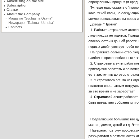
Advertising on the site
определенный процент (в средн
Subscription
Тут еще надо сказать о "проло
Статьи
клиентской базы, на следующий
About the Company
Magazine "Suchasna Osvita"
можно использовать на поиск и 
Newspaper "Rabota i Ucheba"
Доводы "Против"
Contacts
1. Работать страховым агентом
люди никуда не годятся. Правда
способностей к данной работе н
первых дней чувствует себя не 
На практике большинство люде
наиболее приспособленные к эт
2. Страховые агенты работают 
приходится работать и по вечер
есть заключить договор страхо
3. У страхового агента нет огр
является внештатным сотрудник
за это время и не заработает.
4.
Страховой агент
работает 
быть предельно собранным и ос
Подавляющее большинство думает
машин, домов, детей и т.д. Это
Наверное, поэтому профессия с
разбираются в возможностях аг