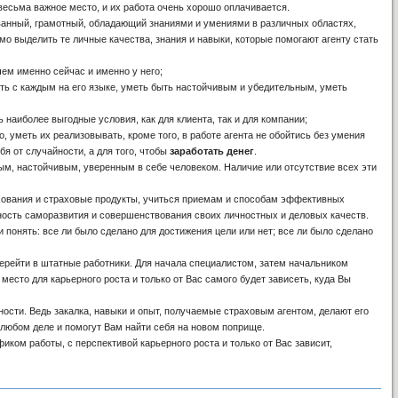
весьма важное место, и их работа очень хорошо оплачивается.
ванный, грамотный, обладающий знаниями и умениями в различных областях,
имо выделить те личные качества, знания и навыки, которые помогают агенту стать
ичем именно сейчас и именно у него;
ить с каждым на его языке, уметь быть настойчивым и убедительным, уметь
наиболее выгодные условия, как для клиента, так и для компании;
, уметь их реализовывать, кроме того, в работе агента не обойтись без умения
бя от случайности, а для того, чтобы
заработать денег
.
м, настойчивым, уверенным в себе человеком. Наличие или отсутствие всех эти
ахования и страховые продукты, учиться приемам и способам эффективных
ность саморазвития и совершенствования своих личностных и деловых качеств.
 понять: все ли было сделано для достижения цели или нет; все ли было сделано
ерейти в штатные работники. Для начала специалистом, затем начальником
 место для карьерного роста и только от Вас самого будет зависеть, куда Вы
ости. Ведь закалка, навыки и опыт, получаемые страховым агентом, делают его
 любом деле и помогут Вам найти себя на новом поприще.
ком работы, с перспективой карьерного роста и только от Вас зависит,