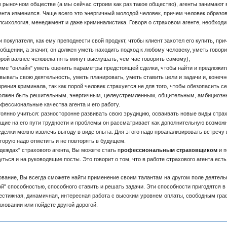
 рыночном обществе (а мы сейчас строим как раз такое общество), агенты занимают 
нта изменился. Чаще всего это энергичный молодой человек, причем человек образо
, психология, менеджмент и даже криминалистика. Говоря о страховом агенте, необход
и покупателя, как ему преподнести свой продукт, чтобы клиент захотел его купить, пр
общении, а значит, он должен уметь находить подход к любому человеку, уметь говор
порой важнее человека пять минут выслушать, чем час говорить самому);
име "онлайн" уметь оценить параметры предстоящей сделки, чтобы найти и предложить 
вывать свою деятельность, уметь планировать, уметь ставить цели и задачи и, конечно
зрения криминала, так как порой человек страхуется не для того, чтобы обезопасить се
должен быть решительным, энергичным, целеустремленным, общительным, амбициозны
офессиональные качества агента и его работу.
тоянно учиться: разносторонне развивать свою эрудицию, осваивать новые виды стр
ющие на его пути трудности и проблемы он рассматривает как дополнительную возмож
делки можно извлечь выгоду в виде опыта. Для этого надо проанализировать встречу и
торую надо отметить и не повторять в будущем.
деждах" страхового агента, Вы можете стать п
рофессиональным страховщиком
и п
уться и на руководящие посты. Это говорит о том, что в работе страхового агента есть
вание, Вы всегда сможете найти применение своим талантам на другом поле деятельн
й" способностью, способного ставить и решать задачи. Эти способности пригодятся в
рестижная, динамичная, интересная работа с высоким уровнем оплаты, свободным графи
аховании или пойдете другой дорогой.