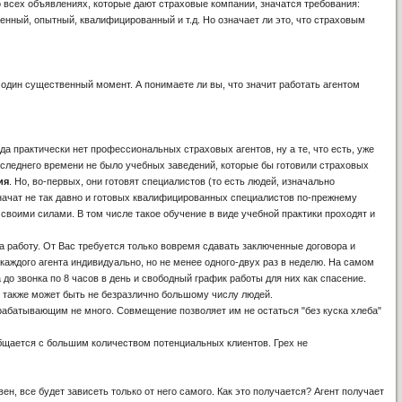
 всех объявлениях, которые дают страховые компании, значатся требования:
енный, опытный, квалифицированный и т.д. Но означает ли это, что страховым
 один существенный момент. А понимаете ли вы, что значит работать агентом
а практически нет профессиональных страховых агентов, ну а те, что есть, уже
оследнего времени не было учебных заведений, которые бы готовили страховых
ия
. Но, во-первых, они готовят специалистов (то есть людей, изначально
я начат не так давно и готовых квалифицированных специалистов по-прежнему
оими силами. В том числе такое обучение в виде учебной практики проходят и
на работу. От Вас требуется только вовремя сдавать заключенные договора и
каждого агента индивидуально, но не менее одного-двух раз в неделю. На самом
 до звонка по 8 часов в день и свободный график работы для них как спасение.
о также может быть не безразлично большому числу людей.
рабатывающим не много. Совмещение позволяет им не остаться "без куска хлеба"
общается с большим количеством потенциальных клиентов. Грех не
вен, все будет зависеть только от него самого. Как это получается? Агент получает