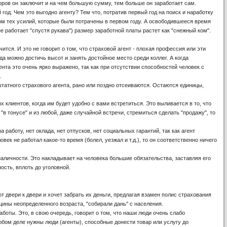
оров он заключит и на чем большую сумму, тем больше он заработает сам.
 год. Чем это выгодно агенту? Тем что, потратив первый год на поиск и наработку
ом тех усилий, которые были потрачены в первом году. А освободившееся время
е работает "спустя рукава") размер заработной платы растет как "снежный ком".
ся. И это не говорит о том, что страховой агент - плохая профессия или эти
да можно достичь высот и занять достойное место среди коллег. А когда
ента это очень ярко выражено, так как при отсутствии способностей человек с
.
атного страхового агента, рано или поздно отсеиваются. Остаются единицы,
клиентов, когда им будет удобно с вами встретиться. Это выливается в то, что
"в тонусе" и из любой, даже случайной встречи, стремиться сделать "продажу", то
работу, нет оклада, нет отпусков, нет социальных гарантий, так как агент
к не работал какое-то время (болел, уезжал и т.д.), то он соответственно ничего
аличности. Это накладывает на человека большие обязательства, заставляя его
ость, вплоть до уголовной.
от двери к двери и хочет забрать их деньги, предлагая взамен полис страхования
нщины неопределенного возраста, "собирали дань" с населения.
оты. Это, в свою очередь, говорит о том, что наши люди очень слабо
юбом деле нужны люди (агенты), способные донести товар или услугу до