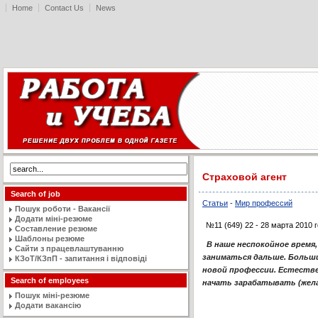
Home
Contact Us
News
Страховой агент
Search of job
Статьи
-
Мир профессий
Пошук роботи - Вакансії
Додати міні-резюме
№11 (649) 22 - 28 марта 2010 
Составление резюме
Шаблоны резюме
В наше неспокойное время,
Сайти з працевлаштуванню
заниматься дальше. Больши
КЗоТ/КЗпП - запитання і відповіді
новой профессии. Естестве
Search of employees
начать зарабатывать (жел
Пошук міні-резюме
Додати вакансію