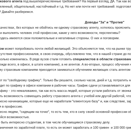
хового агента
под вышеперечисленные требования? На первый взгляд, ДА. Так как во
енный, общительный, настойчивый и т.д. Но нет или почти нет требований: подготовл
? Давайте разберемся.
Доводы "За" и "Против"
ачествах, без которых не обойтись ни одному страховому агенту, хотелось прояснить
н выполнять человек этой профессии, какие у него возможности, перспективы?
 здесь имеются свои положительные и негативные стороны. О них и поговорим.
том
может попробовать почти любой желающий. Это объясняется тем, что на рынке труд
сутствие профессионалов, в свою очередь, обусловлено тем, что в нашей стране до п
олько изменилась. В ряде вузов стали готовить
специалистов в области страхован
ежде всего, в офисе, в штате компании), а не агентов. А во-вторых, процесс обучени
му страховым компаниям приходится заниматься обучением желающих стать агентом св
т по "свободному графику". Только Вы решаете, сколько часов, дней и т.д. потратить 
дит по графику в офисе компании в рабочие часы. График сдачи устанавливается для 
фику - это немаловажно, так как есть масса людей, которые устали работать от звонка
ть возможность совмещать работу страхового агента с учебой или другой работой, чт
сно начинающим, которые еще не наработали "клиентскую базу" и, как следствие, за
я в профессию.
но людям, "сидящим на точке", то есть тем, кто в силу своей основной профессии 
ейся возможностью.
быть интересно студентам, в том числе обучающимся страховому делу.
аничения по заработной плате, то есть он может заработать и 100 гривен и 100 000 гри