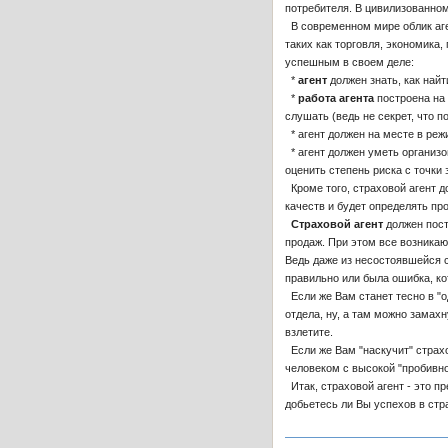
потребителя. В цивилизованном
В современном мире облик аге
таких как торговля, экономика
успешным в своем деле:
*
агент
должен знать, как найт
*
работа агента
построена на 
слушать (ведь не секрет, что 
* агент должен на месте в реж
* агент должен уметь организо
оценить степень риска с точки 
Кроме того, страховой агент 
качеств и будет определять пр
Страховой агент
должен пос
продаж. При этом все возника
Ведь даже из несостоявшейся с
правильно или была ошибка, ко
Если же Вам станет тесно в "о
отдела, ну, а там можно замахн
взлетите.
Если же Вам "наскучит" страхо
человеком с высокой "пробивно
Итак, страховой агент - это п
добьетесь ли Вы успехов в стр