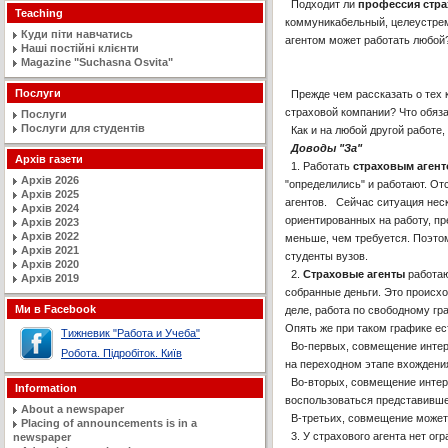
Подходит ли
профессия стра
Teaching
коммуникабельный, целеустремл
Куди піти навчатись
агентом может работать любой
Наші постійні клієнти
Magazine "Suchasna Osvita"
Послуги
Прежде чем рассказать о тех к
страховой компании? Что обяза
Послуги
Послуги для студентів
Как и на любой другой работе,
Доводы "За"
Архів газети
1. Работать
страховым аген
Архів 2026
"определились" и работают. От
Архів 2025
агентов. Сейчас ситуация неск
Архів 2024
ориентированных на работу, пр
Архів 2023
Архів 2022
меньше, чем требуется. Поэто
Архів 2021
студенты вузов.
Архів 2020
2.
Страховые агенты
работаю
Архів 2019
собранные деньги. Это происхо
Ми в Facebook
деле, работа по свободному гра
Опять же при таком графике ес
Тижневик "Работа и Учеба"
Во-первых, совмещение интере
Робота. Підробіток. Київ
на переходном этапе вхождени
Во-вторых, совмещение интерес
Information
воспользоваться представивш
About a newspaper
В-третьих, совмещение может 
Placing of announcements is in a
3. У страхового агента нет огр
newspaper