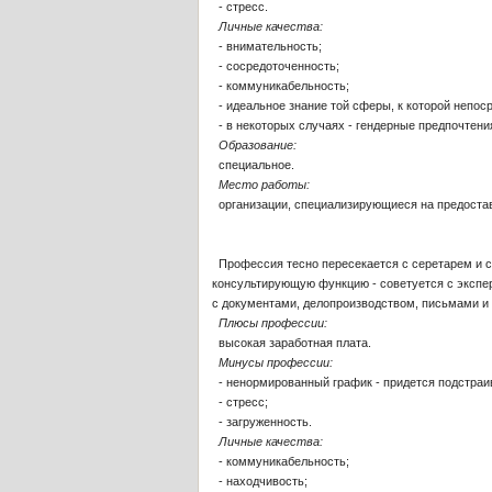
- стресс.
Личные качества:
- внимательность;
- сосредоточенность;
- коммуникабельность;
- идеальное знание той сферы, к которой непос
- в некоторых случаях - гендерные предпочтения
Образование:
специальное.
Место работы:
организации, специализирующиеся на предоставл
Профессия тесно пересекается с серетарем и с
консультирующую функцию - советуется с экспер
с документами, делопроизводством, письмами и 
Плюсы профессии:
высокая заработная плата.
Минусы профессии:
- ненормированный график - придется подстраив
- стресс;
- загруженность.
Личные качества:
- коммуникабельность;
- находчивость;