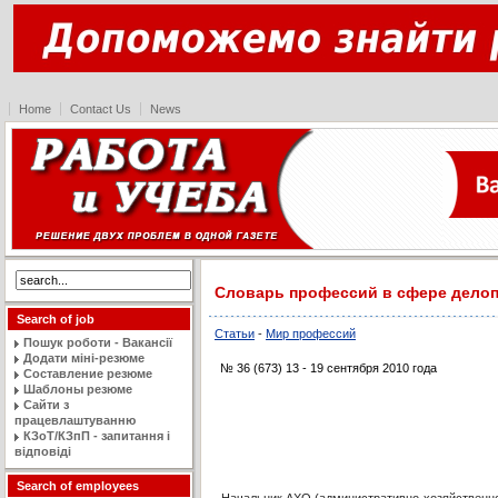
Home
Contact Us
News
Словарь профессий в сфере делоп
Search of job
Статьи
-
Мир профессий
Пошук роботи - Вакансії
Додати міні-резюме
№ 36 (673) 13 - 19 сентября 2010 года
Составление резюме
Шаблоны резюме
Сайти з
працевлаштуванню
КЗоТ/КЗпП - запитання і
відповіді
Search of employees