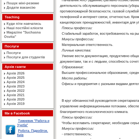
Начальник АХО (административно-хозяйственног
Пошук міні-резюме
деятельность обслуживающего персонала (уборщи
Додати вакансію
противопожарной безопасности, газовой службой,
телефонной и интернет-связи, отчетностью. Кро
Teaching
канцелярских пренадлежностей, инвентаря для у
Куди піти навчатись
Наші постійні клієнти
Плюсы профессии:
Magazine "Suchasna
Стабильный заработок, востребованность на ры
Osvita"
Минусы профессии:
Материальная ответственность.
Послуги
Личные качества:
Послуги
Умение вести документацию, продуктивно общать
Послуги для студентів
документами, так и с людьми, способность соче
Архів газети
Образование:
Высшее профессиональное образование, среднее 
Архів 2026
Архів 2025
Место работы:
Архів 2024
Офисы и предприятия с разными видами деятел
Архів 2023
Архів 2022
Архів 2021
Архів 2020
В круг обязанностей руководителя секретариата
Архів 2019
управление информационными потоками, обеспеч
благоприятного психологического климата.
Ми в Facebook
Плюсы профессии:
Тижневик "Работа и
Чтобы возглавить секретариат, необходим серье
Учеба"
Минусы профессии:
Робота. Підробіток.
- ответственность;
Київ