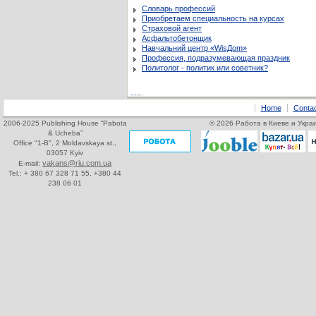
Словарь профессий
Приобретаем специальность на курсах
Страховой агент
Асфальтобетонщик
Навчальний центр «WisДom»
Профессия, подразумевающая праздник
Политолог - политик или советник?
Home
Conta
2006-2025 Publishing House “Pabota
© 2026 Работа в Киеве и Украи
& Ucheba”
Office "1-B", 2 Moldavskaya st.,
03057 Kyiv
vakans@riu.com.ua
E-mail:
Tel.: + 380 67 328 71 55, +380 44
238 06 01