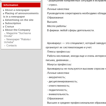
- разрешение конфликтных ситуаций и исправле
- стресс.
Information
Личные качества:
About a newspaper
Placing of announcements
Руководителю секретариата необходимо облада
is in a newspaper
Образование:
Advertising on the site
Высшее.
Subscription
Место работы:
Статьи
About the Company
В фирмах любой сферы деятельности.
Magazine "Suchasna
Osvita"
Newspaper "Rabota i
Ucheba"
Архивариус — это специалист, который заведуе
Contacts
организует их систематизацию и учет.
Плюсы профессии:
Работа несложная, иногда еще и очень интересна
письма, дневниках...
Минусы профессии:
Архивариусы не пользуются высоким спросом н
Личные качества:
- аккуратность;
- дисциплинированность;
- ответственность;
- педантичность;
- внимательность.
Образование:
Высшее и среднее профессиональное образова