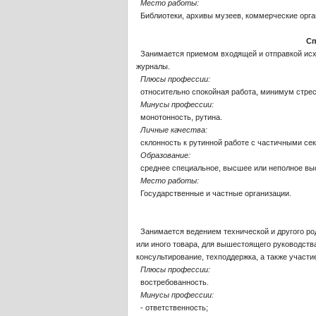
Место работы:
Библиотеки, архивы музеев, коммерческие орга
Сп
Занимается приемом входящей и отправкой исх
журналы.
Плюсы профессии:
относительно спокойная работа, минимум стрес
Минусы профессии:
монотонность, рутина.
Личные качества:
склонность к рутинной работе с частичными се
Образование:
среднее специальное, высшее или неполное вы
Место работы:
Государственные и частные организации.
Занимается ведением технической и другого рода
или иного товара, для вышестоящего руководства
консультирование, техподдержка, а также участ
Плюсы профессии:
востребованность.
Минусы профессии:
- ответственность;