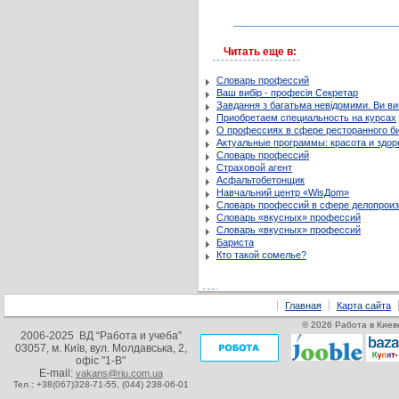
Читать еще в:
Словарь профессий
Ваш вибір - професія Секретар
Завдання з багатьма невідомими. Ви в
Приобретаем специальность на курсах
О профессиях в сфере ресторанного би
Актуальные программы: красота и здор
Словарь профессий
Страховой агент
Асфальтобетонщик
Навчальний центр «WisДom»
Словарь профессий в сфере делопроиз
Словарь «вкусных» профессий
Словарь «вкусных» профессий
Бариста
Кто такой сомелье?
Главная
Карта сайта
© 2026 Работа в Киеве
2006-2025 ВД “Работа и учеба”
03057, м. Київ, вул. Молдавська, 2,
офіс "1-В"
E-mail:
vakans@riu.com.ua
Тел.: +38(067)328-71-55,
(044) 238-06-01