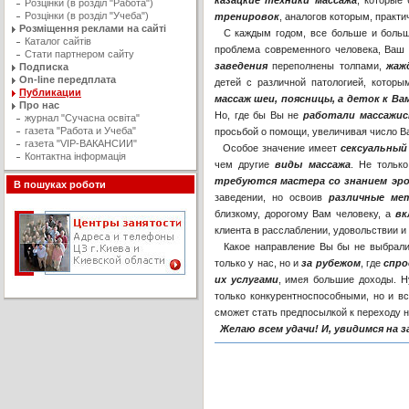
казацкие техники массажа
, которые
Розцінки (в розділ "Работа")
Розцінки (в розділ "Учеба")
тренировок
, аналогов которым, практи
Розміщення реклами на сайті
С каждым годом, все больше и больш
Каталог сайтів
проблема современного человека, Ваш 
Стати партнером сайту
заведения
переполнены толпами,
жаж
Подписка
On-line передплата
детей с различной патологией, котор
Публикации
массаж шеи, поясницы, а деток к В
Про нас
Но, где бы Вы не
работали массажи
журнал "Сучасна освiта"
газета "Работа и Учеба"
просьбой о помощи, увеличивая число В
газета "VIP-ВАКАНСИИ"
Особое значение имеет
сексуальный
Контактна інформація
чем другие
виды массажа
. Не тольк
требуются мастера со знанием эро
В пошуках роботи
заведении, но освоив
различные мет
близкому, дорогому Вам человеку, а
вк
клиента в расслаблении, удовольствии и
Какое направление Вы бы не выбрали,
только у нас, но и
за рубежом
, где
спро
их услугами
, имея большие доходы. 
только конкурентноспособными, но и вс
сможет стать предпосылкой к переходу н
Желаю всем удачи! И, увидимся на з