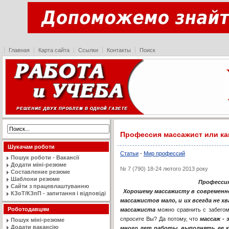
Главная
Карта сайта
Ссылки
Контакты
Поиск
Профессия массажист или ка
Шукачам роботи
Статьи
-
Мир профессий
Пошук роботи - Вакансії
Додати міні-резюме
№ 7 (790) 18-24 лютого 2013 року
Составление резюме
Шаблони резюме
Профессия
Сайти з працевлаштуванню
Хорошему массажисту в современ
КЗоТ/КЗпП - запитання і відповіді
массажистов мало, и их всегда не х
Роботодавцям
массажиста
можно сравнить с забегом
спросите Вы? Да потому, что
массаж - 
Пошук міні-резюме
Додати вакансію
много лет работы, выполнять ее ка