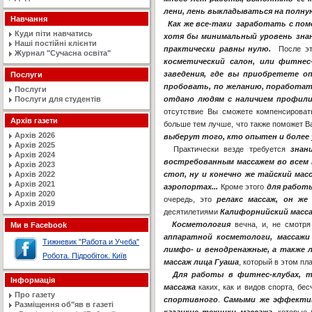
лени, лень выкладываться на полну
Навчання
Как же все-таки заработать с по
Куди піти навчатись
хотя бы минимальный уровень знан
Наші постійні клієнти
практически равны нулю.
После эт
Журнал "Сучасна освiта"
косметический салон, или фитнес-
заведения, где вы приобретете о
Послуги
пробовать, по желанию, поработать
Послуги
Послуги для студентів
отдано людям с наличием профилир
отсутствие Вы сможете компенсирова
Архів газети
больше тем лучше, что также поможет 
Архів 2026
выберут того, кто опытен и более
Архів 2025
Практически везде требуется
знан
Архів 2024
востребованным массажем во всем 
Архів 2023
Архів 2022
стоп, ну и конечно же тайский мас
Архів 2021
аэропортах...
Кроме этого
для работы
Архів 2020
очередь, это
релакс массаж, он же 
Архів 2019
десятилетиями
Калифорнийский масс
Косметология
вечна, и, не смотря
Ми в Facebook
аппаратной косметологи, массажи
Тижневик "Работа и Учеба"
лимфо- и венодренажные, а также
Робота. Підробіток. Київ
массаж лица Гуаша
, который в этом п
Для работы в фитнес-клубах, т
Інформація
массажа
каких, как и видов спорта, бе
Про газету
спортивного
.
Самыми же эффектив
Разміщення об"яв в газеті