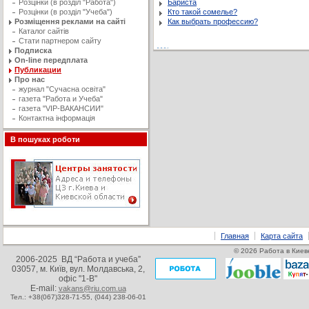
Розцінки (в розділ "Работа")
Бариста
Розцінки (в розділ "Учеба")
Кто такой сомелье?
Розміщення реклами на сайті
Как выбрать профессию?
Каталог сайтів
Стати партнером сайту
Подписка
On-line передплата
Публикации
Про нас
журнал "Сучасна освiта"
газета "Работа и Учеба"
газета "VIP-ВАКАНСИИ"
Контактна інформація
В пошуках роботи
Главная
Карта сайта
© 2026 Работа в Киеве
2006-2025 ВД “Работа и учеба”
03057, м. Київ, вул. Молдавська, 2,
офіс "1-В"
E-mail:
vakans@riu.com.ua
Тел.: +38(067)328-71-55,
(044) 238-06-01