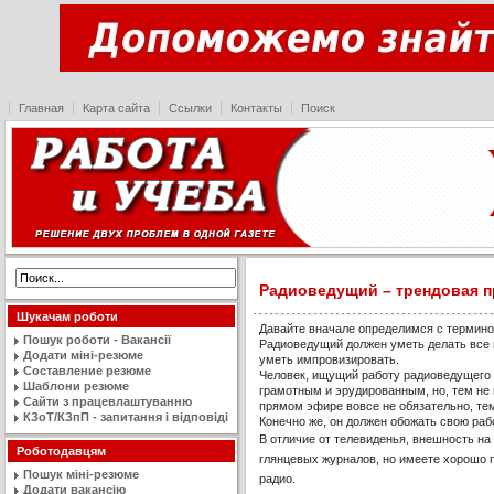
Главная
Карта сайта
Ссылки
Контакты
Поиск
Радиоведущий – трендовая 
Шукачам роботи
Давайте вначале определимся с терминол
Пошук роботи - Вакансії
Радиоведущий должен уметь делать все и
Додати міні-резюме
уметь импровизировать.
Составление резюме
Человек, ищущий работу радиоведущего 
Шаблони резюме
грамотным и эрудированным, но, тем не 
Сайти з працевлаштуванню
прямом эфире вовсе не обязательно, тем
КЗоТ/КЗпП - запитання і відповіді
Конечно же, он должен обожать свою раб
В отличие от телевиденья, внешность на
Роботодавцям
глянцевых журналов, но имеете хорошо 
Пошук міні-резюме
радио.
Додати вакансію