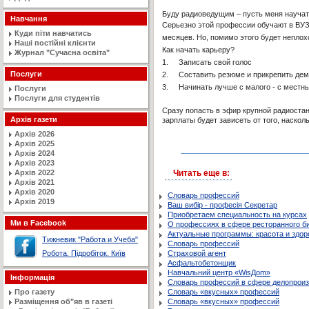
Буду радиоведущим – пусть меня научат
Навчання
Серьезно этой профессии обучают в ВУЗах
Куди піти навчатись
месяцев. Но, помимо этого будет неплох
Наші постійні клієнти
Как начать карьеру?
Журнал "Сучасна освiта"
1.
Записать свой голос
Послуги
2.
Составить резюме и прикрепить дем
3.
Начинать лучше с малого - с местн
Послуги
Послуги для студентів
Сразу попасть в эфир крупной радиостан
Архів газети
зарплаты будет зависеть от того, наскол
Архів 2026
Архів 2025
Архів 2024
Архів 2023
Архів 2022
Читать еще в:
Архів 2021
Архів 2020
Словарь профессий
Архів 2019
Ваш вибір - професія Секретар
Приобретаем специальность на курсах
Ми в Facebook
О профессиях в сфере ресторанного би
Актуальные программы: красота и здор
Тижневик "Работа и Учеба"
Словарь профессий
Робота. Підробіток. Київ
Страховой агент
Асфальтобетонщик
Навчальний центр «WisДom»
Інформація
Словарь профессий в сфере делопроиз
Про газету
Словарь «вкусных» профессий
Разміщення об"яв в газеті
Словарь «вкусных» профессий