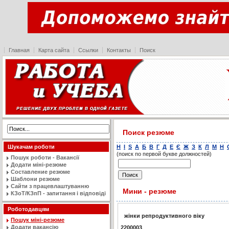
Главная
Карта сайта
Ссылки
Контакты
Поиск
Поиск резюме
H
I
S
А
Б
В
Г
Д
Е
Є
Ж
З
К
Л
М
Н
Шукачам роботи
(поиск по первой букве должностей)
Пошук роботи - Вакансії
Додати міні-резюме
Составление резюме
Шаблони резюме
Сайти з працевлаштуванню
Мини - резюме
КЗоТ/КЗпП - запитання і відповіді
Роботодавцям
ж
i
н
к
и
р
е
п
р
о
д
у
к
т
и
в
н
о
г
о
в
i
к
у
Пошук міні-резюме
Додати вакансію
2200003
,