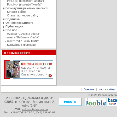
Розцінки (в розділ "Работа")
Розцінки (в розділ "Учеба")
Розміщення реклами на сайті
Каталог сайтів
Стати партнером сайту
Подписка
On-line передплата
Публикации
Про нас
журнал "Сучасна освiта"
газета "Работа и Учеба"
газета "VIP-ВАКАНСИИ"
Контактна інформація
В пошуках роботи
Главная
Карта сайта
© 2026 Работа в Киеве
2006-2025 ВД “Работа и учеба”
03057, м. Київ, вул. Молдавська, 2,
офіс "1-В"
E-mail:
vakans@riu.com.ua
Тел.: +38(067)328-71-55,
(044) 238-06-01